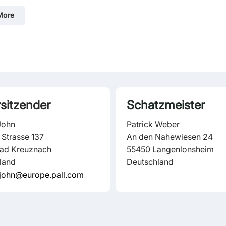
More
rsitzender
Schatzmeister
John
Patrick Weber
 Strasse 137
An den Nahewiesen 24
ad Kreuznach
55450 Langenlonsheim
land
Deutschland
_john@europe.pall.com