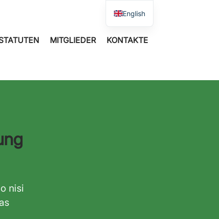
English
STATUTEN
MITGLIEDER
KONTAKTE
ung
o nisi
ras