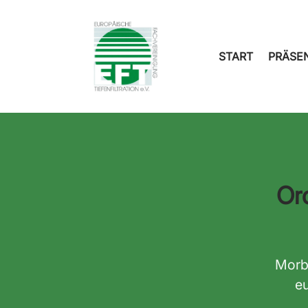
START
PRÄSE
Or
Morbi
eu